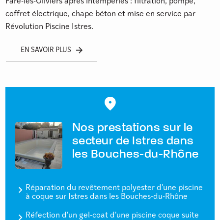
Fare-les-Oliviers après intempéries : filtration, pompe,
coffret électrique, chape béton et mise en service par
Révolution Piscine Istres.
EN SAVOIR PLUS
Nos prestations sur le
secteur de Istres dans
les Bouches-du-Rhône
Réparation du revêtement polyester d'une piscine
à coque sur Istres dans les Bouches-du-Rhône
Réfection d'un gel-coat d'une piscine coque suite