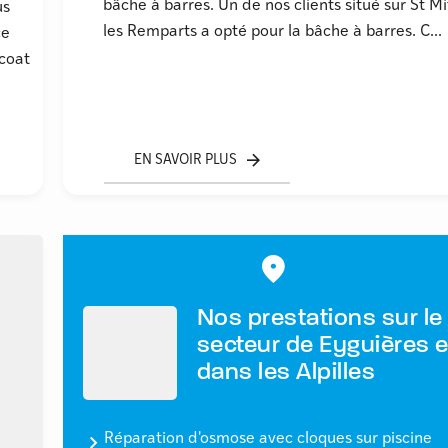
bâche à barres. Un de nos clients situé sur St Mi
us
les Remparts a opté pour la bâche à barres. C...
ce
coat
EN SAVOIR PLUS
Nos prestations sur le
secteur de Eyguières e
dans les Alpilles
Réparation d'osmose avec cloques sur piscine