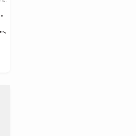
lle,
on
es,
s