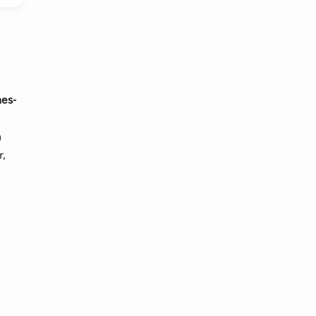
es-
n
r,