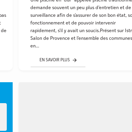
Une piscine en "dur" appelée piscine traditionne
a
demande souvent un peu plus d'entretien et de
pas
surveillance afin de s'assurer de son bon état, s
t
fonctionnement et de pouvoir intervenir
s de
rapidement, s'il y avait un soucis.Présent sur Istr
Salon de Provence et l'ensemble des commune
en...
EN SAVOIR PLUS